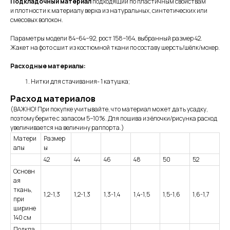
Подкладочный материал
подходящий по пластичным свойствам
и плотности к материалу верха из натуральных, синтетических или
смесовых волокон.
Параметры модели 84−64−92, рост 158−164, выбранный размер 42.
Жакет на фото сшит из костюмной ткани по составу шерсть/шёлк/мохер.
Расходные материалы:
Нитки для стачивания- 1 катушка;
Расход материалов
(ВАЖНО! При покупке учитывайте, что материал может дать усадку,
поэтому берите с запасом 5−10%. Для пошива из ёлочки/рисунка расход
увеличивается на величину раппорта.)
Матери
Размер
алы
ы
42
44
46
48
50
52
Основн
ая
ткань,
1,2-1,3
1,2-1,3
1,3-1,4
1,4-1,5
1,5-1,6
1,6-1,7
при
ширине
140 см
Подкла