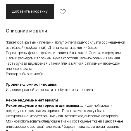
Добавить в корзину
Описание модели
Жакет с открытыми плечами, полуприлегающего силуэта со смещённой
застёжкой (двубортной). Длина жакета до линии бедра.
Перед с рельефом из проймы и талиевой вытачкой. Спинка со средним
швом и рельефом из проймы. Рукав короткий цельнокроеный. Нижняя
часть рукава двухшовная. Линия плеча мягкая, с плавным переходом
плечевого ската.
Размер выбирать по Ог.
Уровень сложности пошива:
Изделие средней сложности, требуется опыт пошива.
Рекомендуемые материалы
Рекомендуемые материалы для пошива
: для данной модели
подойдут костюмные материалы. По составу это могут быть
натуральные, искусственные и синтетические, смесовые материалы.
Можно использовать следующие ткани: костюмные ткани (шерстяные
или смесового состава), хлопковый бархат, твид и другие материалы.