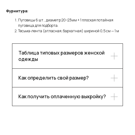
Фурнитура:
Пуговицы 6 шт., диаметр 20−23мм + 1 плоская потайная
пуговица для подборта.
Тесьма-лента (атласная, бархатная) шириной 0,5 см — 1 м
Каталог
Контакты
Таблица типовых размеров женской
Блог
Ответы на частые вопросы
одежды
О бренде
Как определить свой размер?
Подпишитесь, чтобы следить
за нашими новостями!
Как получить оплаченную выкройку?
Подписаться