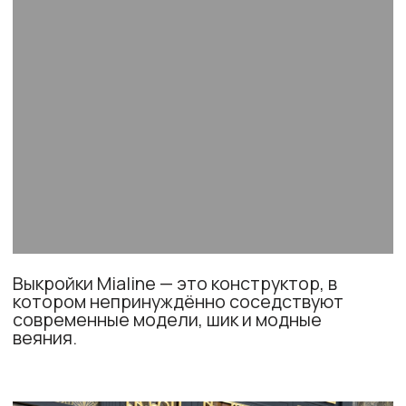
Выкройки Mialine — это конструктор, в
котором непринуждённо соседствуют
современные модели, шик и модные
веяния.