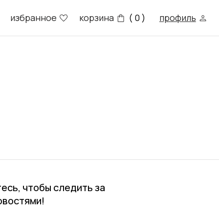
е
корзина
профиль
( 0 )
есь, чтобы следить за
овостями!