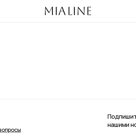
избранно
Подпишит
нашими н
вопросы