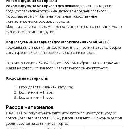
Рекомендуемые материалы
Рекомендуемые материалы для пошива:
для данной модели
подойдут пальтово-костюмные материалы средней плотности.
По составу это могут быть натуральные, искусственные
и синтетические, смесовые материалы.
Можно использовать следующие ткани: шерсть, смесовые ткани, мохер,
сукно, лоден, замша, и другие.
Подкладочный материал (для изготовления косой бейки)
,
подходящий по пластичным свойствам и плотности к материалу верха
из натуральных, синтетических или смесовых волокон.
Параметры модели 84−64−92, рост 158−164, выбранный размер 42−44.
Жакет на фото сшит из шерсти, пальтово-костюмной плотности.
Расходные материалы:
Нитки для стачивания- 1 катушка;
Подплечники — 1 пара;
Подокатники — 1 пара.
Расход материалов
(ВАЖНО! При покупке учитывайте, что материал может дать усадку,
поэтому берите с запасом 5−10%. Для пошива из ёлочки/рисунка расход
увеличивается на величину раппорта.)