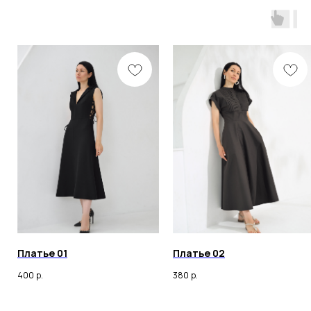
Разработка сайта
Политика конфиденциальности
Оферта
ИП ОНАССИС ИННА ВАЛЕРЬЕВНА
ИНН 260105030398
© 2023 Все права защищены
Любое копирование материалов сайта и элементов
включая изображения строго запрещены.
Платье 01
Платье 02
400
р.
380
р.