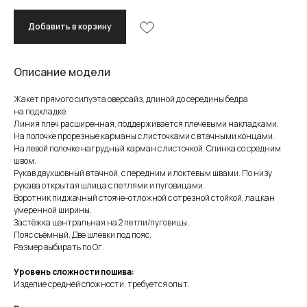
Добавить в корзину
Описание модели
Жакет прямого силуэта оверсайз, длиной до середины бедра
на подкладке.
Линия плеч расширенная, поддерживается плечевыми накладками.
На полочке прорезные карманы с листочками с втачными концами.
На левой полочке нагрудный карман с листочкой. Спинка со средним
швом.
Рукав двухшовный втачной, с передним и локтевым швами. По низу
рукава открытая шлица с петлями и пуговицами.
Воротник пиджачный стояче-отложной с отрезной стойкой, лацкан
умеренной ширины.
Застёжка центральная на 2 петли/пуговицы.
Пояс съёмный. Две шлёвки под пояс.
Размер выбирать по Ог.
Уровень сложности пошива:
Изделие средней сложности, требуется опыт.