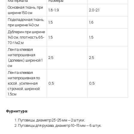
Материалы
Размеры
Основная ткань, при
1,8-1,9
2,0-2,1
ширине 150 см
Подкладочная ткань,
1,5
1,6
при ширине 140 см
Дублерин при ширине
140 см, плотность 65-
1,5
1,5
70 г/м2,м
Лента клеевая
нитепрошивная
2,5
2,5
(долевик) шириной 1
см
Лента клеевая
нитепрошивная по
косой , усиленная
0,5
0,5
строчкой, шириной
1,5см
Фурнитура:
Пуговицы, диаметр 23−25 мм — 2 штуки;
Пуговицы для рукава, диаметр 10−15 мм — 6 штук.