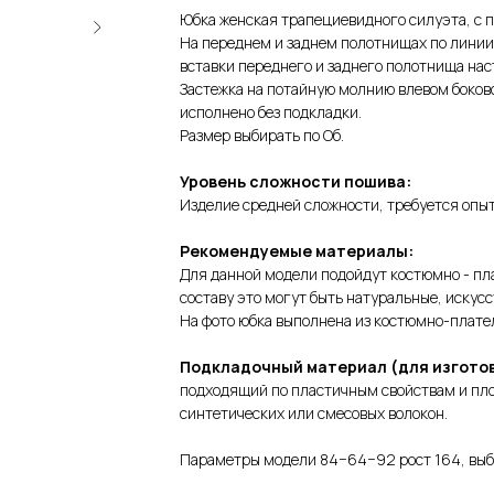
Юбка женская трапециевидного силуэта, с п
На переднем и заднем полотнищах по линии
вставки переднего и заднего полотнища нас
Застежка на потайную молнию влевом боково
исполнено без подкладки.
Размер выбирать по Об.
Уровень сложности пошива:
Изделие средней сложности, требуется опыт
Рекомендуемые материалы:
Для данной модели подойдут костюмно - пл
составу это могут быть натуральные, искус
На фото юбка выполнена из костюмно-плател
Подкладочный материал (для изготов
подходящий по пластичным свойствам и пло
синтетических или смесовых волокон.
Параметры модели 84−64−92 рост 164, выб