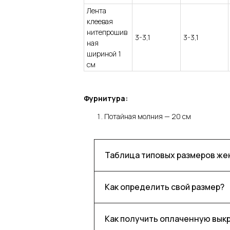
Лента
клеевая
нитепрошив
3-3,1
3-3,1
ная
шириной 1
см
Фурнитура:
Потайная молния — 20 см
Таблица типовых размеров ж
Как определить свой размер?
Как получить оплаченную вык