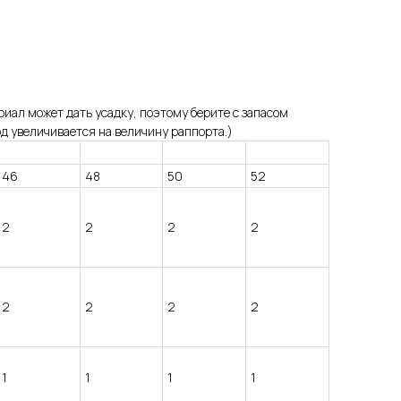
иал может дать усадку, поэтому берите с запасом
д увеличивается на величину раппорта.)
46
48
50
52
2
2
2
2
2
2
2
2
1
1
1
1