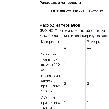
Расходные материалы:
Нитки для стачивания — 1 катушка
Расход материалов
(ВАЖНО! При покупке учитывайте, что матер
5−10%. Для пошива из ёлочки/рисунка расхо
Материалы
Размеры
42
44
Основная
ткань, при
2
2
ширине 140
см
Подкладочн
ая ткань,
2
2
при ширине
140 см
Дублерин
при ширине
1
1
140 см