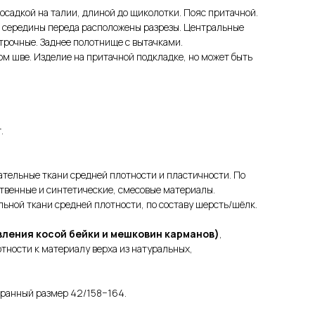
осадкой на талии, длиной до щиколотки. Пояс притачной.
 середины переда расположены разрезы. Центральные
трочные. Заднее полотнище с вытачками.
м шве. Изделие на притачной подкладке, но может быть
.
ательные ткани средней плотности и пластичности. По
ственные и синтетические, смесовые материалы.
ьной ткани средней плотности, по составу шерсть/шёлк.
ления косой бейки и мешковин карманов)
,
тности к материалу верха из натуральных,
ранный размер 42/158−164.