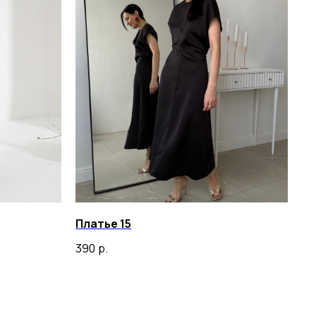
Платье 15
390
р.