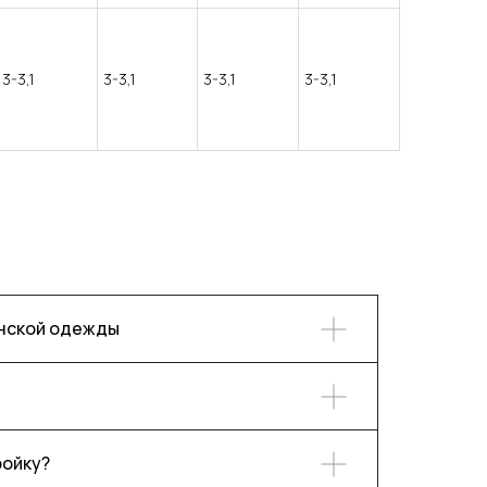
3-3,1
3-3,1
3-3,1
3-3,1
енской одежды
ройку?