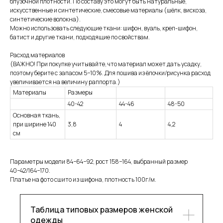
блузочной плотности. По составу это могут быть натуральные,
искусственные и синтетические, смесовые материалы (шёлк, вискоза,
синтетические волокна).
Можно использовать следующие ткани: шифон, вуаль, креп-шифон,
батист и другие ткани, подходящие по свойствам.
Расход материалов
(ВАЖНО! При покупке учитывайте, что материал может дать усадку,
поэтому берите с запасом 5−10%. Для пошива из ёлочки/рисунка расход
увеличивается на величину раппорта.)
Материалы
Размеры
40-42
44-46
48-50
Основная ткань,
при ширине 140
3,8
4
4,2
см
Параметры модели 84−64−92, рост 158−164, выбранный размер
40−42/164−170.
Платье на фото сшито из шифона, плотность 100г/м.
Таблица типовых размеров женской
одежды