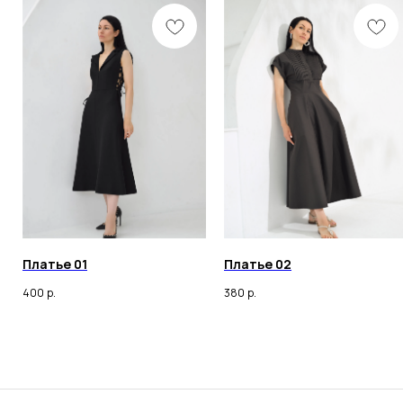
Разработка сайта
Политика конфиденциальности
Оферта
ИП ОНАССИС ИННА ВАЛЕРЬЕВНА
ИНН 260105030398
© 2023 Все права защищены
Любое копирование материалов сайта и элементов
Платье 01
Платье 02
включая изображения строго запрещены.
400
р.
380
р.