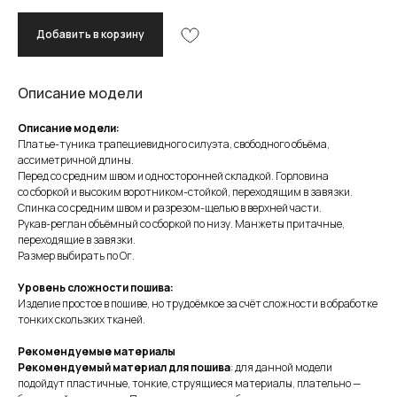
Добавить в корзину
Описание модели
Описание модели:
Платье-туника трапециевидного силуэта, свободного объёма,
ассиметричной длины.
Перед со средним швом и односторонней складкой. Горловина
со сборкой и высоким воротником-стойкой, переходящим в завязки.
Спинка со средним швом и разрезом-щелью в верхней части.
Рукав-реглан объёмный со сборкой по низу. Манжеты притачные,
переходящие в завязки.
Размер выбирать по Ог.
Уровень сложности пошива:
Изделие простое в пошиве, но трудоёмкое за счёт сложности в обработке
тонких скользких тканей.
Рекомендуемые материалы
Рекомендуемый материал для пошива
: для данной модели
подойдут пластичные, тонкие, струящиеся материалы, плательно —