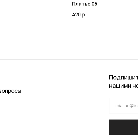
Платье 05
420
р.
Подпишит
нашими н
вопросы