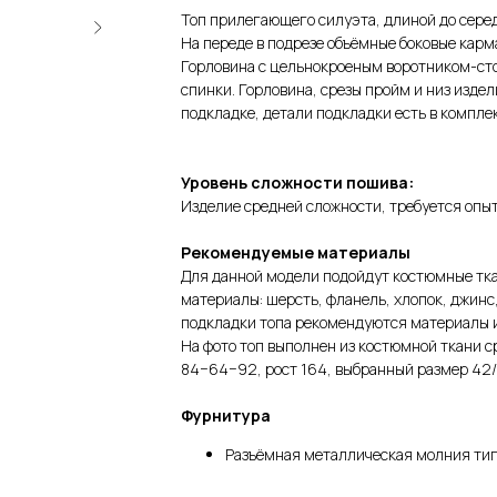
Топ прилегающего силуэта, длиной до серед
На переде в подрезе объёмные боковые карма
Горловина с цельнокроеным воротником-сто
спинки. Горловина, срезы пройм и низ изде
подкладке, детали подкладки есть в комплек
Уровень сложности пошива:
Изделие средней сложности, требуется опыт
Рекомендуемые материалы
Для данной модели подойдут костюмные тка
материалы: шерсть, фланель, хлопок, джинс,
подкладки топа рекомендуются материалы и
На фото топ выполнен из костюмной ткани с
84−64−92, рост 164, выбранный размер 42/
Фурнитура
Разъёмная металлическая молния тип