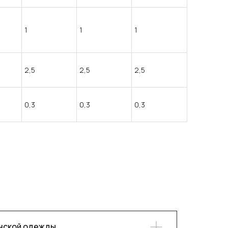
1
1
1
2,5
2,5
2,5
0,3
0,3
0,3
енской одежды