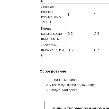
м
Долевая
клеевая
1
1
кромка, шир.
1см, м
Клеевая
кромка косая,
2,5
2,5
шир. 1 см, м
Дублерин,
ширина 140см,
0,3
0,3
м
Оборудование
Швейная машина
Утюг с функцией подачи пара
Гладильная доска
Таблица типовых размеров ж