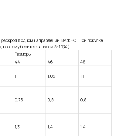
 раскроя в одном направлении. ВАЖНО! При покупке
, поэтому берите с запасом 5-10%.)
Размеры
44
46
48
1
1,05
1,1
0,75
0,8
0,8
1,3
1,4
1,4