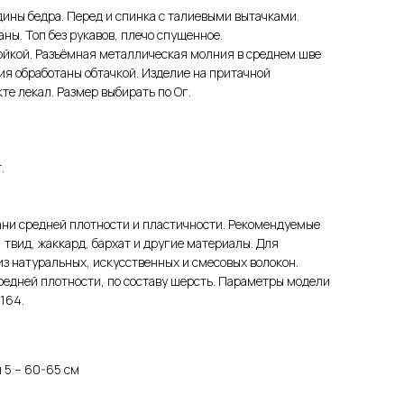
ины бедра. Перед и спинка с талиевыми вытачками.
ны. Топ без рукавов, плечо спущенное.
йкой. Разъёмная металлическая молния в среднем шве
лия обработаны обтачкой. Изделие на притачной
те лекал. Размер выбирать по Ог.
.
ни средней плотности и пластичности. Рекомендуемые
 твид, жаккард, бархат и другие материалы. Для
з натуральных, искусственных и смесовых волокон.
редней плотности, по составу шерсть. Параметры модели
164.
 5 – 60-65 см