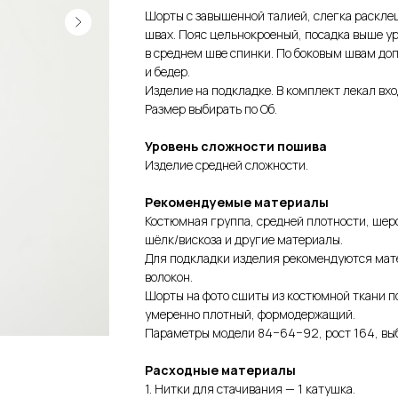
Шорты с завышенной талией, слегка раскле
швах. Пояс цельнокроеный, посадка выше ур
в среднем шве спинки. По боковым швам д
и бедер.
Изделие на подкладке. В комплект лекал вх
Размер выбирать по Об.
Уровень сложности пошива
Изделие средней сложности.
Рекомендуемые материалы
Костюмная группа, средней плотности, шерс
шёлк/вискоза и другие материалы.
Для подкладки изделия рекомендуются мате
волокон.
Шорты на фото сшиты из костюмной ткани п
умеренно плотный, формодержащий.
Параметры модели 84−64−92, рост 164, вы
Расходные материалы
1. Нитки для стачивания — 1 катушка.