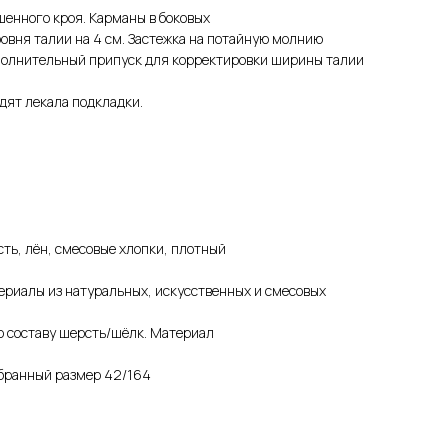
шенного кроя. Карманы в боковых
овня талии на 4 см. Застежка на потайную молнию
ополнительный припуск для корректировки ширины талии
одят лекала подкладки.
ть, лён, смесовые хлопки, плотный
риалы из натуральных, искусственных и смесовых
о составу шерсть/шёлк. Материал
бранный размер 42/164