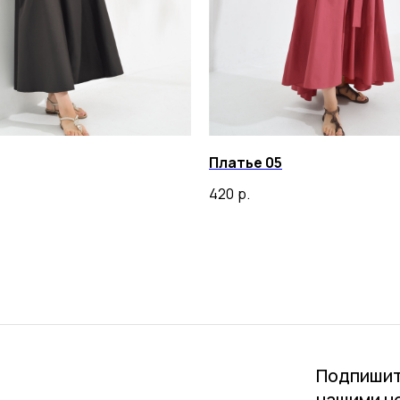
Платье 05
420
р.
Подпишит
нашими н