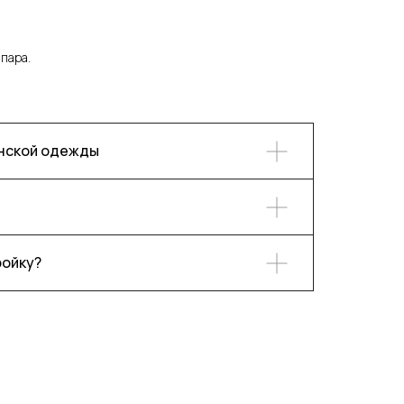
 пара.
енской одежды
ройку?