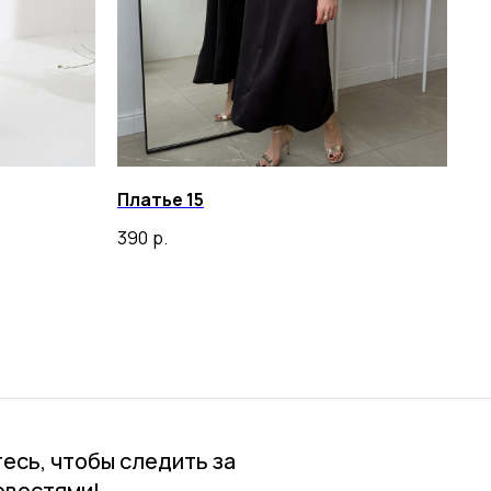
Платье 15
390
р.
есь, чтобы следить за
овостями!