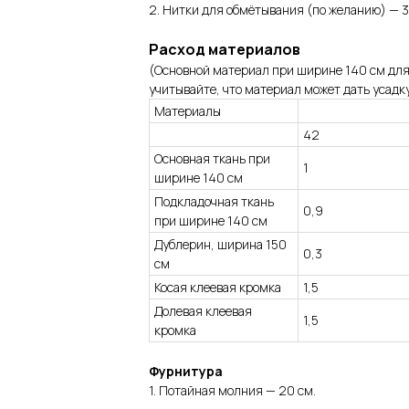
2. Нитки для обмётывания (по желанию) — 
Расход материалов
(Основной материал при ширине 140 см для
учитывайте, что материал может дать усадку
Материалы
42
Основная ткань при
1
ширине 140 см
Подкладочная ткань
0,9
при ширине 140 см
Дублерин, ширина 150
0,3
см
Косая клеевая кромка
1,5
Долевая клеевая
1,5
кромка
Фурнитура
1. Потайная молния — 20 см.