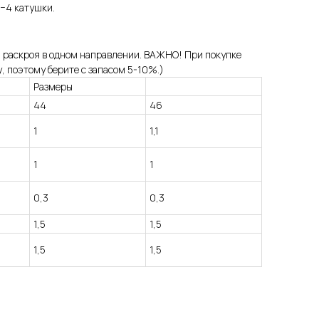
3−4 катушки.
 раскроя в одном направлении. ВАЖНО! При покупке
, поэтому берите с запасом 5-10%.)
Размеры
44
46
1
1,1
1
1
0,3
0,3
1,5
1,5
1,5
1,5