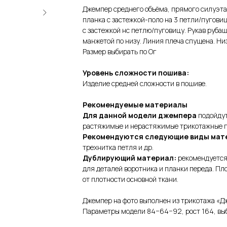
Джемпер среднего объёма, прямого силуэта,
планка с застежкой-поло на 3 петли/пугови
с застежкой нс петлю/пуговицу. Рукав руба
манжетой по низу. Линия плеча спущена. Ни
Размер выбирать по Ог
Уровень сложности пошива:
Изделие средней сложности в пошиве.
Рекомендуемые материалы
Для данной модели джемпера
подойдут
растяжимые и нерастяжимые трикотажные п
Рекомендуются следующие виды мат
трехнитка петля и др.
Дублирующий материал:
рекомендуется
для деталей воротника и планки переда. Пл
от плотности основной ткани.
Джемпер на фото выполнен из трикотажа «Д
Параметры модели 84−64−92, рост 164, вы