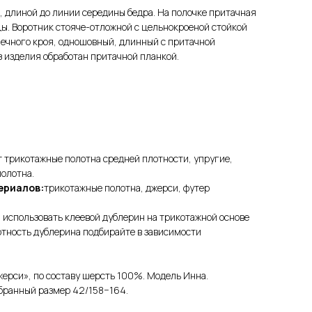
 длиной до линии середины бедра. На полочке притачная
цы. Воротник стояче-отложной с цельнокроеной стойкой
шечного кроя, одношовный, длинный с притачной
з изделия обработан притачной планкой.
 трикотажные полотна средней плотности, упругие,
олотна.
ериалов:
трикотажные полотна, джерси, футер
 использовать клеевой дублерин на трикотажной основе
отность дублерина подбирайте в зависимости
жерси», по составу шерсть 100%. Модель Инна.
бранный размер 42/158−164.