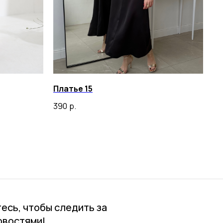
Платье 15
390
р.
есь, чтобы следить за
овостями!