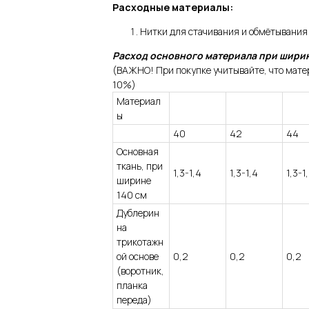
Расходные материалы:
Нитки для стачивания и обмётывания 
Расход основного материала при ширин
(ВАЖНО! При покупке учитывайте, что матер
10%)
Материал
ы
40
42
44
Основная
ткань, при
1,3-1,4
1,3-1,4
1,3-1
ширине
140 см
Дублерин
на
трикотажн
ой основе
0,2
0,2
0,2
(воротник,
планка
переда)