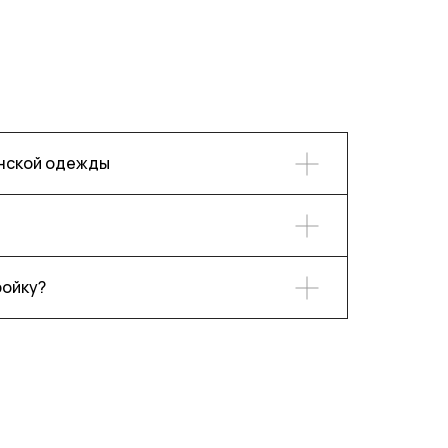
енской одежды
ройку?