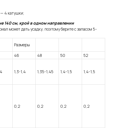
— 4 катушки;
е 140 см, крой в одном направлении
иал может дать усадку, поэтому берите с запасом 5-
Размеры
46
48
50
52
,4
1,3-1,4
1,35-1,45
1,4-1,5
1,4-1,5
0,2
0,2
0,2
0,2