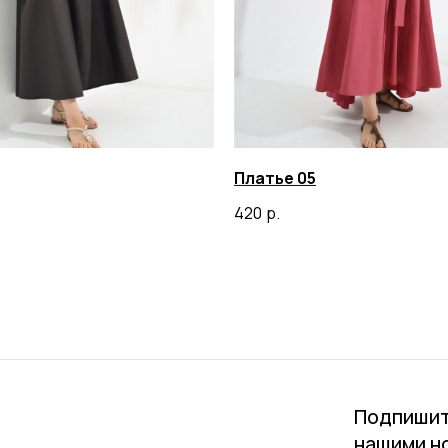
Платье 05
420
р.
Подпишит
нашими н