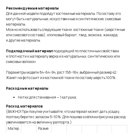
Рекомендуемые материалы
Для данной модели подойдут костюмные материалы. По составу это
могут быть натуральные, искусственные и синтетические, смесовые
материалы.
Можно использовать следующие ткани: костюмные ткани (шерстяные
или смесового состава), хлопковый бархат, твид, экокожа, жаккард
и другие материалы.
Подкладочный материал
подходящий по пластичным свойствам
и плотности к материалу верха из натуральных, синтетических или
смесовых волокон.
Параметры модели 84−64−94, рост 158−164, выбранный размер 42.
Жакет на фото сшит из костюмной ткани по составу шерсть 100%.
Расходные материалы
Нитки для стачивания — 1 катушка;
Расход материалов
(ВАЖНО! При покупке учитывайте, что материал может дать усадку,
поэтому берите с запасом 5−10%. Для пошива из ёлочки/рисунка расход
увеличивается на величину раппорта.)
Матер
Разме