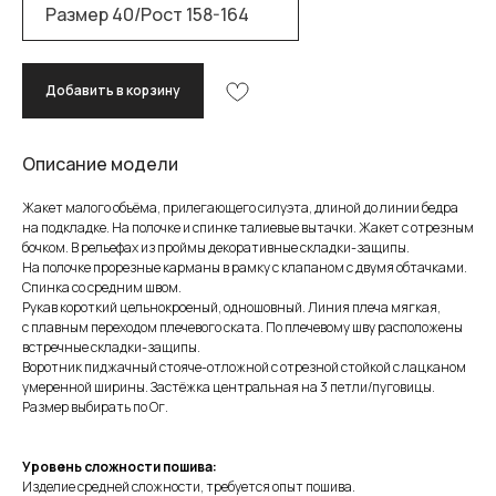
Добавить в корзину
Описание модели
Жакет малого объёма, прилегающего силуэта, длиной до линии бедра
на подкладке. На полочке и спинке талиевые вытачки. Жакет с отрезным
бочком. В рельефах из проймы декоративные складки-защипы.
На полочке прорезные карманы в рамку с клапаном с двумя обтачками.
Спинка со средним швом.
Рукав короткий цельнокроеный, одношовный. Линия плеча мягкая,
с плавным переходом плечевого ската. По плечевому шву расположены
встречные складки-защипы.
Воротник пиджачный стояче-отложной с отрезной стойкой с лацканом
умеренной ширины. Застёжка центральная на 3 петли/пуговицы.
Размер выбирать по Ог.
Уровень сложности пошива:
Изделие средней сложности, требуется опыт пошива.