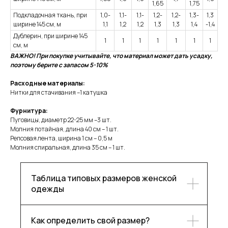
1,65
1,75
Подкладочная ткань, при
1,0-
1,1-
1,1-
1,2-
1,2-
1,3-
1,3
ширине 145 см, м
1,1
1,2
1,2
1,3
1,3
1,4
-1,4
Дублерин, при ширине 145
1
1
1
1
1
1
1
см, м
ВАЖНО! При покупке учитывайте, что материал может дать усадку,
поэтому берите с запасом 5-10%
Расходные материалы:
Нитки для стачивания –1 катушка
Фурнитура:
Пуговицы, диаметр 22-25 мм –3 шт.
Молния потайная, длина 40 см – 1 шт.
Репсовая лента, ширина 1 см – 0,5 м
Молния спиральная, длина 35 см – 1 шт.
Таблица типовых размеров женской
одежды
Каталог
Контакты
Как определить свой размер?
Блог
Ответы на частые вопросы