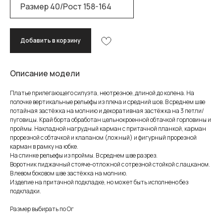
Добавить в корзину
Описание модели
Платье прилегающего силуэта, неотрезное, длиной до колена. На
полочке вертикальные рельефы из плеча и средний шов. В среднем шве
потайная застёжка на молнию и декоративная застёжка на 3 петли/
пуговицы. Край борта обработан цельнокроенной обтачкой горловины и
проймы. Накладной нагрудный карман с притачной планкой, карман
прорезной с обтачкой и клапаном (ложный) и фигурный прорезной
карман в рамку на юбке.
На спинке рельефы из проймы. В среднем шве разрез.
Воротник пиджачный стояче-отложной с отрезной стойкой с лацканом.
В левом боковом шве застёжка на молнию.
Изделие на притачной подкладке, но может быть исполнено без
подкладки.
Размер выбирать по Ог