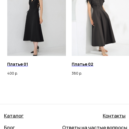
Оферта
ИП ОНАССИС ИННА ВАЛЕРЬЕВНА
ИНН 260105030398
© 2023 Все права защищены
Любое копирование материалов сайта и элементов
включая изображения строго запрещены.
Платье 01
Платье 02
400
р.
380
р.