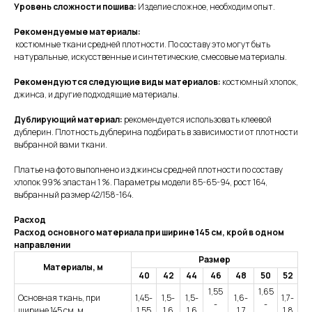
Уровень сложности пошива:
Изделие сложное, необходим опыт.
Рекомендуемые материалы:
костюмные ткани средней плотности. По составу это могут быть
натуральные, искусственные и синтетические, смесовые материалы.
Рекомендуются следующие виды материалов:
костюмный хлопок,
джинса, и другие подходящие материалы.
Дублирующий материал:
рекомендуется использовать клеевой
дублерин. Плотность дублерина подбирать в зависимости от плотности
выбранной вами ткани.
Платье на фото выполнено из джинсы средней плотности по составу
хлопок 99% эластан 1 %. Параметры модели 85-65-94, рост 164,
выбранный размер 42/158-164.
Расход
Расход основного материала при ширине 145 см, крой в одном
направлении
Размер
Материалы, м
40
42
44
46
48
50
52
1,55
1,65
Основная ткань, при
1,45-
1,5-
1,5-
1,6-
1,7-
-
-
ширине 145 см, м
1,55
1,6
1,6
1,7
1,8