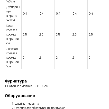
140 см
Дублерин
при
0,4
0,4
0,4
0,4
0,4
ширине
140 см
Косая
клеевая
кромка
2,5
2,5
2,5
2,5
2,5
шириной 1
см
Долевая
клеевая
кромка
2
2
2
2
2
шириной
1см
Фурнитура
1. Потайная молния — 50−55 см.
Оборудование
Швейная машина
Оверлок для обмётывания припусков