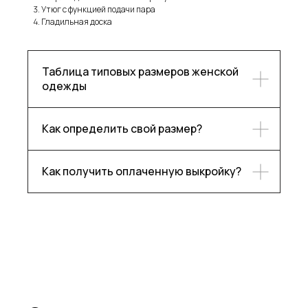
Утюг с функцией подачи пара
Гладильная доска
Таблица типовых размеров женской
Каталог
Контакты
одежды
Блог
Ответы на частые вопросы
О бренде
Как определить свой размер?
Подпишитесь, чтобы следить
Как получить оплаченную выкройку?
за нашими новостями!
Подписаться