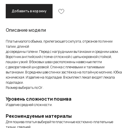
Добавить в корзину
Описание модели
Платье малого объема, прилегающего силуэта, отрезное по линии
талии, длиной
до середины голени. Перед с нагрудными вытачками и средним швом.
Воротник английский стояче-отложной с цельнокроеной стойкой,
лацкан узкий. В боковых швах расположены навесные петли
с декоративной шнуровкой. Спинка с плечевыми и талиевыми
вытачками. В среднем шве спинки застёжка на потайную молнию. Юбка
коническая. Изделие на подкладке. В комплект лекал входят лекала
подкладки.
Размер выбирать по Ог.
Уровень сложности пошива
Изделие средней сложности.
Рекомендуемые материалы
Для пошива платья выбирайте пластичные костюмно-плательные
ткани, средней