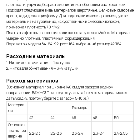
плотности, упругие, безрастяжения илис небольшим растяжением.
Подходят следующие виды материалов: шерстяные, шёлковые, смесовые
крепы, кади держащие форму. Для подкладки изделия рекомендуются
материалы из натуральных, искусственных и смесовых волокон,
примерная плотность 70 г/м2.
Платье на фото выполнено из кади по составу шерсть/шёлк. Материал
умеренно плотный, пластичный, формодержащий.
Параметры модели 84−64−92, рост 164, выбранный размер 42/164
Расходные материалы
1. Нитки для стачивания — 1 катушка.
2. Нитки для обмётывания — 3−4 катушки.
Расход материалов
(Основной материал при ширине 140 см для раскроя в одном
направлении. ВАЖНО! При покупке учитывайте, что материал может
дать усадку, поэтому берите с запасом 5-10%.)
Материа
Размеры
лы
42
44
46
48
50
Основная
ткань при
2,2-2,3
2,2-2,3
2,3-2,4
2,3-2,4
2,4-2,55
ширине