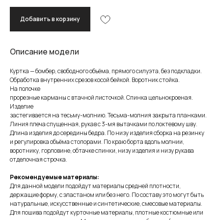
Добавить в корзину
Описание модели
Куртка — бомбер, свободного объёма, прямого силуэта, без подкладки.
Обработка внутренних срезов косой бейкой. Воротник стойка.
На полочке
прорезные карманы с втачной листочкой. Спинка цельнокроеная.
Изделие
застегивается на тесьму-молнию. Тесьма-молния закрыта планками.
Линия плеча спущенная, рукав с 3-мя вытачками по локтевому шву.
Длина изделия до середины бедра. По низу изделия сборка на резинку
и регулировка объёма стопорами. По краю борта вдоль молнии,
воротнику, горловине, обтачке спинки, низу изделия и низу рукава
отделочная строчка.
Рекомендуемые материалы:
Для данной модели подойдут материалы средней плотности,
держащие форму, с эластаном или без него. По составу это могут быть
натуральные, искусственные и синтетические, смесовые материалы.
Для пошива подойдут курточные материалы, плотные костюмные или