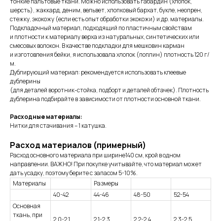
тонкие пальтовые ткани. Можно использовать габардин (хлопок,
шерсть), жаккард, деним, вельвет, хлопковый бархат, букле, неопрен,
стежку, экокожу (если есть опыт обработки экокожи) и др. материалы.
Подкладочный материал, подходящий по пластичным свойствам
и плотности к материалу верха из натуральных, синтетических или
смесовых волокон. В качестве подкладки для мешковин карман
и изготовления бейки, я использовала хлопок (поплин) плотность 120 г/
м.
Дублирующий материал: рекомендуется использовать клеевые
дублерины
(для деталей воротник-стойка, подборт и деталей обтачек). Плотность
дублерина подбирайте в зависимости от плотности основной ткани.
Расходные материалы:
Нитки для стачивания – 1 катушка.
Расход материалов (примерный)
Расход основного материала при ширине140 см, крой в одном
направлении. ВАЖНО! При покупке учитывайте, что материал может
дать усадку, поэтому берите с запасом 5-10%.
Материалы
Размеры
40-42
44-46
48-50
52-54
Основная
ткань, при
2,0-2,1
2,1-2,3
2,2-2,4
2,3-2,5