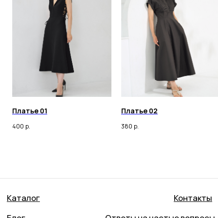
Оферта
ИП ОНАССИС ИННА ВАЛЕРЬЕВНА
ИНН 260105030398
© 2023 Все права защищены
Любое копирование материалов сайта и элементов
включая изображения строго запрещены.
Платье 01
Платье 02
400
р.
380
р.