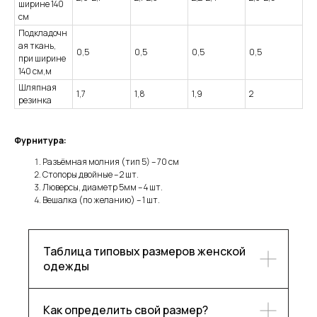
ширине 140
см
Подкладочн
ая ткань,
0,5
0,5
0,5
0,5
при ширине
140 см,м
Шляпная
1,7
1,8
1,9
2
резинка
Фурнитура:
Разъёмная молния (тип 5) – 70 см
Стопоры двойные – 2 шт.
Люверсы, диаметр 5мм – 4 шт.
Вешалка (по желанию) – 1 шт.
Таблица типовых размеров женской
одежды
Каталог
Контакты
Как определить свой размер?
Блог
Ответы на частые вопросы