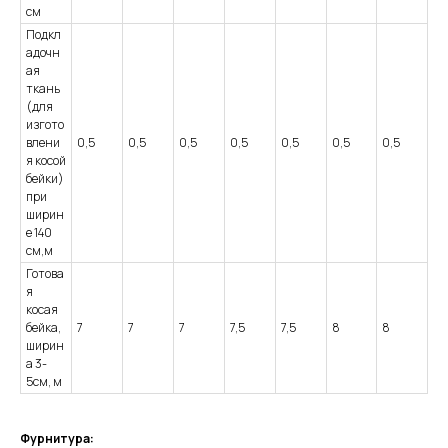
см
Подкл
адочн
ая
ткань
(для
изгото
влени
0,5
0,5
0,5
0,5
0,5
0,5
0,5
я косой
бейки)
при
ширин
е 140
см,м
Готова
я
косая
бейка,
7
7
7
7,5
7,5
8
8
ширин
а 3-
5см, м
Фурнитура: