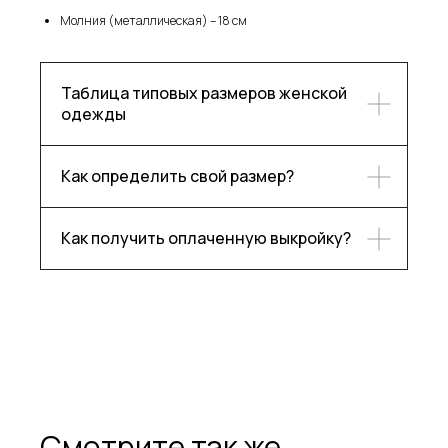
Молния (металлическая) – 18 см
Таблица типовых размеров женской
Каталог
Контакты
одежды
Блог
Ответы на частые вопросы
О бренде
Как определить свой размер?
Подпишитесь, чтобы следить
Как получить оплаченную выкройку?
за нашими новостями!
Подписаться
Смотрите так же