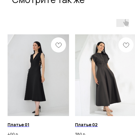
Разработка сайта
Политика конфиденциальности
Оферта
ИП ОНАССИС ИННА ВАЛЕРЬЕВНА
ИНН 260105030398
© 2023 Все права защищены
Любое копирование материалов сайта и элементов
включая изображения строго запрещены.
Платье 01
Платье 02
400
р.
380
р.