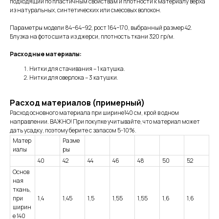
подходящий по пластичным свойствам и плотности к материалу верха
из натуральных, синтетических или смесовых волокон.
Параметры модели 84−64−92, рост 164−170, выбранный размер 42.
Блузка на фото сшита из джерси, плотность ткани 320 гр/м.
Расходные материалы:
Нитки для стачивания – 1 катушка.
Нитки для оверлока – 3 катушки.
Расход материалов (примерный)
Расход основного материала при ширине140 см, крой в одном
направлении. ВАЖНО! При покупке учитывайте, что материал может
дать усадку, поэтому берите с запасом 5-10%.
Матер
Разме
иалы
ры
40
42
44
46
48
50
52
Основ
ная
ткань,
при
1,4
1,45
1,5
1,55
1,55
1,6
1,6
ширин
е 140