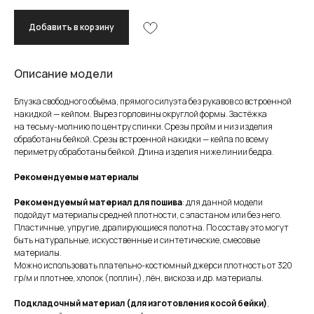
Добавить в корзину
Описание модели
Блузка свободного объёма, прямого силуэта без рукавов со встроенной
накидкой — кейпом. Вырез горловины округлой формы. Застёжка
на тесьму-молнию по центру спинки. Срезы пройм и низ изделия
обработаны бейкой. Срезы встроенной накидки — кейпа по всему
периметру обработаны бейкой. Длина изделия ниже линии бедра.
Рекомендуемые материалы
Рекомендуемый материал для пошива
: для данной модели
подойдут материалы средней плотности, с эластаном или без него.
Пластичные, упругие, драпирующиеся полотна. По составу это могут
быть натуральные, искусственные и синтетические, смесовые
материалы.
Можно использовать плательно-костюмный джерси плотность от 320
гр/м и плотнее, хлопок (поплин), лён, вискоза и др. материалы.
Подкладочный материал (для изготовления косой бейки)
,