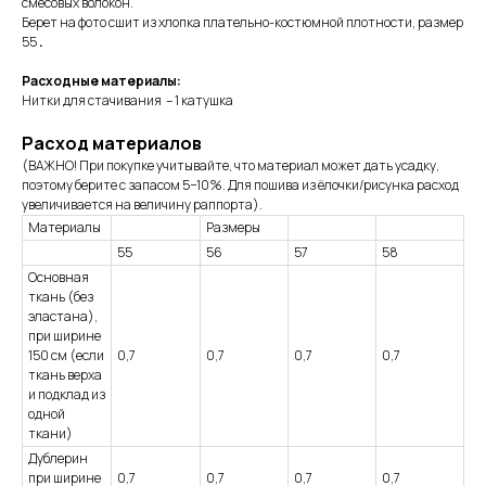
смесовых волокон.
Берет на фото сшит из хлопка плательно-костюмной плотности, размер
55
.
Расходные материалы:
Нитки для стачивания – 1 катушка
Расход материалов
(ВАЖНО! При покупке учитывайте, что материал может дать усадку,
поэтому берите с запасом 5−10%. Для пошива из ёлочки/рисунка расход
увеличивается на величину раппорта).
Материалы
Размеры
55
56
57
58
Основная
ткань (без
эластана),
при ширине
150 см (если
0,7
0,7
0,7
0,7
ткань верха
и подклад из
одной
ткани)
Дублерин
при ширине
0,7
0,7
0,7
0,7