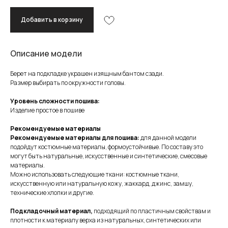
Добавить в корзину
Описание модели
Берет на подкладке украшен изящным бантом сзади.
Размер выбирать по окружности головы.
Уровень сложности пошива:
Изделие простое в пошиве
Рекомендуемые материалы
Рекомендуемые материалы для пошива:
для данной модели
подойдут костюмные материалы, формоустойчивые. По составу это
могут быть натуральные, искусственные и синтетические, смесовые
материалы.
Можно использовать следующие ткани: костюмные ткани,
искусственную или натуральную кожу, жаккард, джинс, замшу,
технические хлопки и другие.
Подкладочный материал,
подходящий по пластичным свойствам и
плотности к материалу верха из натуральных, синтетических или