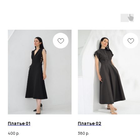
Подписаться
Разработка сайта
Политика конфиденциальности
Оферта
ИП ОНАССИС ИННА ВАЛЕРЬЕВНА
ИНН 260105030398
© 2023 Все права защищены
Любое копирование материалов сайта и элементов
включая изображения строго запрещены.
Платье 01
Платье 02
400
р.
380
р.