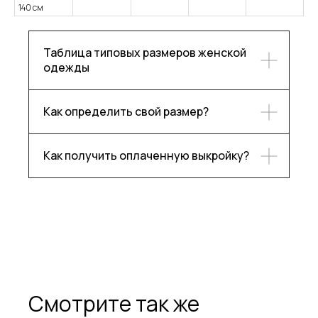
140 см
Таблица типовых размеров женской
одежды
Как определить свой размер?
Как получить оплаченную выкройку?
Каталог
Контакты
Блог
Ответы на частые вопросы
О бренде
Подпишитесь, чтобы следить
за нашими новостями!
Смотрите так же