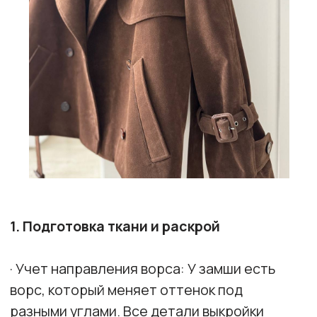
· Учет направления ворса: У замши есть
ворс, который меняет оттенок под
разными углами. Все детали выкройки
должны быть ориентированы в одном
направлении ворса. Это влияет на
внешний вид изделия.
Кроить замшу
против ворса!
· Декатировка: искусственная замша
обычно не дает усадки, поэтому
предварительная ВТО не обязательна.
2. Специфика шитья
· Иглы и нитки: Используйте острые
иглы, такие как Microtex.
Специальные нитки не требуются,
подойдут стандартные.