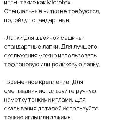
3. Влажно-тепловая обработка (ВТО)
· Общие правила: Никогда не утюжьте
замшу с лицевой стороны. Используйте
проутюжильник, защитную подошву для
утюга или утюжьте только по изнанке. Это
предотвратит появление ласов
(блестящих пятен) и повреждение ворса.
· Температурный режим: Устанавливайте
умеренную температуру утюга.
Проверяйте настройки на обрезках ткани.
· Специальные приспособления: Для
ворсовых тканей замша рекомендуется
использовать кардоленту (игольчатую