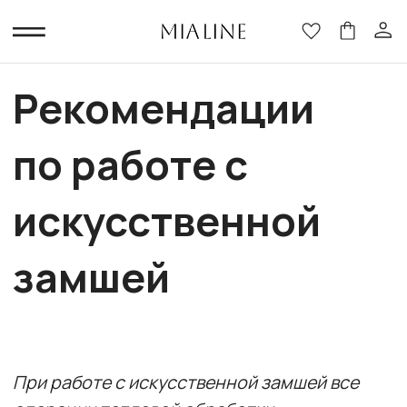
Рекомендации
по работе с
искусственной
замшей
При работе с искусственной замшей все
операции тепловой обработки
производятся на мягкой подложке и через
мягкий проутюжильник сухим утюгом!
(это может быть мягкая шерстяная
костюмная или тонкая пальтовая ткань,
фланель, тонкое махровое полотенце)