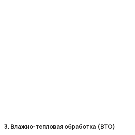
поверхность) или жесткое махровое
полотенце при ВТО. Это помогает
сохранить текстуру ворса.
· Если нет кардоленты: Жесткое махровое
полотенце или фотобумага (для
предотвращения пропечатывания швов)
могут быть использованы как подложка
при ВТО.
· Удаление ласов: Для восстановления
участков с примятым ворсом используйте
пар и мягкую щетку.